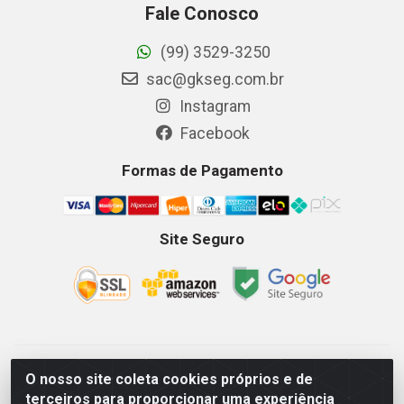
Fale Conosco
(99) 3529-3250
sac@gkseg.com.br
Instagram
Facebook
Formas de Pagamento
Site Seguro
GKSEG EPI Maquinas e Equipamentos LTDA - Av. Getulio
O nosso site coleta cookies próprios e de
Vargas, 2066 Centro, Imperatriz/MA - CEP 65.903-280 - CNPJ
terceiros para proporcionar uma experiência