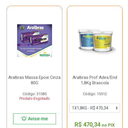
Aralbras Massa Epoxi Cinza
Aralbras Prof Ades/End
80G
1,8Kg Brascola
Código: 31585
Código: 15512
Produto Esgotado
Avise-me
R$ 470,34
no PIX