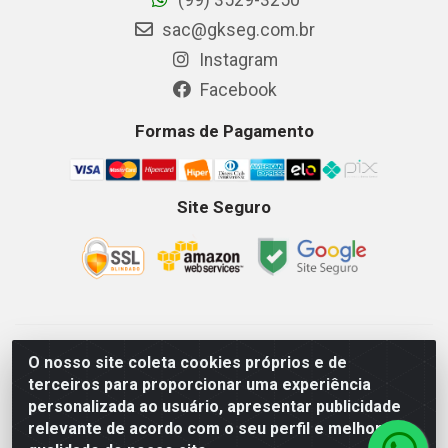
sac@gkseg.com.br
Instagram
Facebook
Formas de Pagamento
Site Seguro
GKSEG EPI Maquinas e Equipamentos LTDA - Av. Getulio
O nosso site coleta cookies próprios e de
Vargas, 2066 Centro, Imperatriz/MA - CEP 65.903-280 - CNPJ
terceiros para proporcionar uma experiência
11.191.946/0001-07 - Horários: Segunda-Sexta 08as18hs,
personalizada ao usuário, apresentar publicidade
Sábados 08as12hs
relevante de acordo com o seu perfil e melhorar a