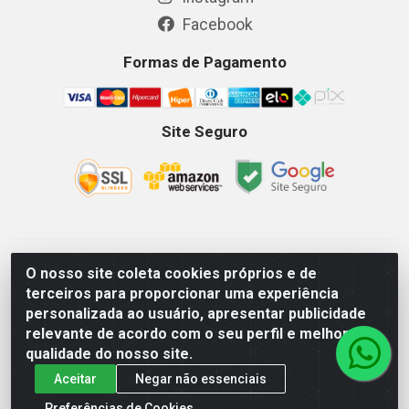
Facebook
Formas de Pagamento
Site Seguro
GKSEG EPI Maquinas e Equipamentos LTDA - Av. Getulio
O nosso site coleta cookies próprios e de
Vargas, 2066 Centro, Imperatriz/MA - CEP 65.903-280 - CNPJ
terceiros para proporcionar uma experiência
11.191.946/0001-07 - Horários: Segunda-Sexta 08as18hs,
personalizada ao usuário, apresentar publicidade
Sábados 08as12hs
relevante de acordo com o seu perfil e melhorar a
qualidade do nosso site.
Aceitar
Negar não essenciais
Preferências de Cookies