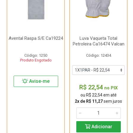
Avental Raspa S/E Ca19224
Luva Vaqueta Total
Petroleira Ca16474 Valcan
Código: 1250
Código: 12434
Produto Esgotado
Avise-me
R$ 22,54
no PIX
ou R$ 22,54 em até
2x de R$ 11,27
sem juros
Adicionar