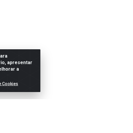
para
io, apresentar
elhorar a
e Cookies