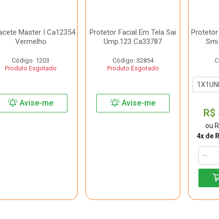
acete Master I Ca12354
Protetor Facial Em Tela Sai
Protetor 
Vermelho
Ump.123 Ca33787
Smi
Código: 1203
Código: 32854
C
Produto Esgotado
Produto Esgotado
Avise-me
Avise-me
R$ 
ou R
4x de 