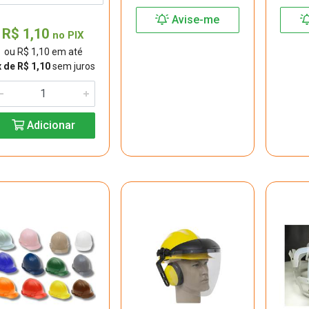
Avise-me
R$ 1,10
no PIX
ou R$ 1,10 em até
x de R$ 1,10
sem juros
Adicionar