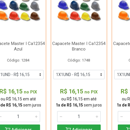
acete Master I Ca12354
Capacete Master I Ca12354
Capacet
Azul
Branco
Código: 1284
Código: 1748
R$ 16,15
R$ 16,15
R$ 
no PIX
no PIX
ou R$ 16,15 em até
ou R$ 16,15 em até
ou R
 de R$ 16,15
sem juros
1x de R$ 16,15
sem juros
1x de 
Adicionar
Adicionar