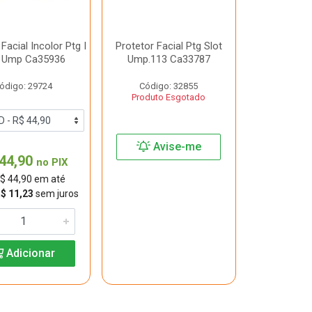
Facial Incolor Ptg I
Protetor Facial Ptg Slot
 Ump Ca35936
Ump.113 Ca33787
ódigo: 29724
Código: 32855
Produto Esgotado
Avise-me
44,90
no PIX
$ 44,90 em até
R$ 11,23
sem juros
Adicionar