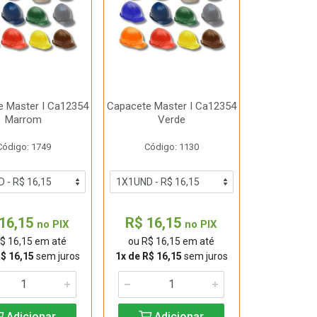
e Master I Ca12354
Capacete Master I Ca12354
Marrom
Verde
Código: 1749
Código: 1130
16,15
R$ 16,15
no PIX
no PIX
$ 16,15 em até
ou R$ 16,15 em até
R$ 16,15
sem juros
1x de R$ 16,15
sem juros
Adicionar
Adicionar