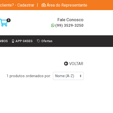
|
cliente? - Cadastrar
Área do Representante
Fale Conosco
0
(99) 3529-3250
MBOS
APP GKSEG
Ofertas
VOLTAR
1 produtos ordenados por: