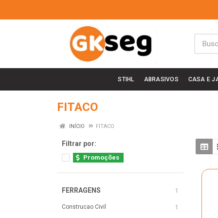
STIHL
ABRASIVOS
CASA E J
FITACO
INÍCIO
FITACO
Filtrar por:
Promoções
FERRAGENS
1
Construcao Civil
1