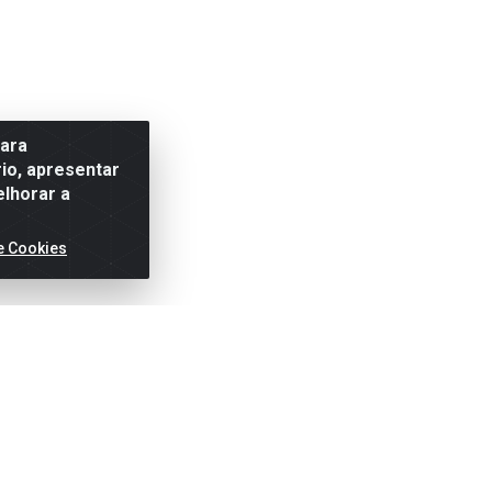
para
io, apresentar
elhorar a
e Cookies