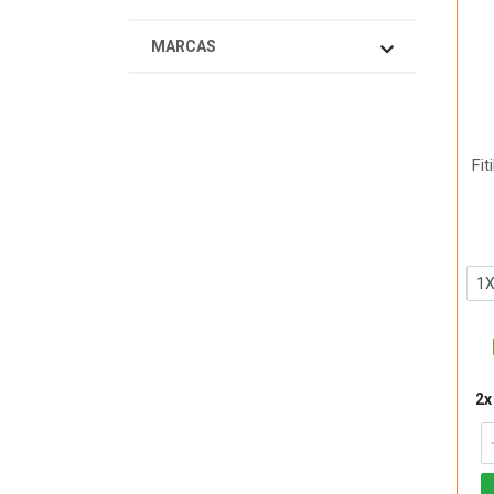
MARCAS
Fit
2x