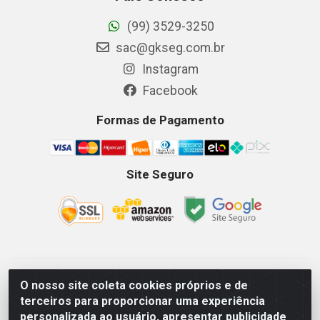
(99) 3529-3250
sac@gkseg.com.br
Instagram
Facebook
Formas de Pagamento
Site Seguro
GKSEG EPI Maquinas e Equipamentos LTDA - Av. Getulio
O nosso site coleta cookies próprios e de
Vargas, 2066 Centro, Imperatriz/MA - CEP 65.903-280 - CNPJ
terceiros para proporcionar uma experiência
11.191.946/0001-07 - Horários: Segunda-Sexta 08as18hs,
personalizada ao usuário, apresentar publicidade