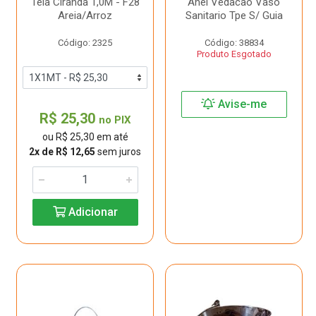
Tela Ciranda 1,0M - F28
Anel Vedacao Vaso
Areia/Arroz
Sanitario Tpe S/ Guia
Código: 2325
Código: 38834
Produto Esgotado
Avise-me
R$ 25,30
no PIX
ou R$ 25,30 em até
2x de R$ 12,65
sem juros
Adicionar