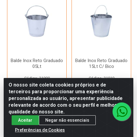
Balde Inox Reto Graduado
Balde Inox Reto Graduado
05Lt
15Lt C/ Bico
Código: 31909
Código: 31910
Produto Esgotado
Produto Esgotado
O nosso site coleta cookies próprios e de
terceiros para proporcionar uma experiência
personalizada ao usuário, apresentar publicidade
Avise-me
Avise-me
relevante de acordo com o seu perfil e melhorar a
qualidade do nosso site.
Aceitar
Negar não essenciais
Preferências de Cookies