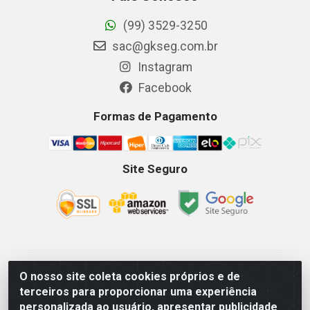
(99) 3529-3250
sac@gkseg.com.br
Instagram
Facebook
Formas de Pagamento
Site Seguro
GKSEG EPI Maquinas e Equipamentos LTDA - Av. Getulio
O nosso site coleta cookies próprios e de
Vargas, 2066 Centro, Imperatriz/MA - CEP 65.903-280 - CNPJ
terceiros para proporcionar uma experiência
11.191.946/0001-07 - Horários: Segunda-Sexta 08as18hs,
personalizada ao usuário, apresentar publicidade