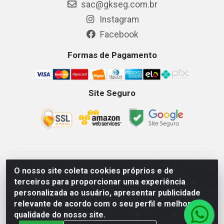
sac@gkseg.com.br
Instagram
Facebook
Formas de Pagamento
Site Seguro
GKSEG EPI Maquinas e Equipamentos LTDA - Av. Getulio
O nosso site coleta cookies próprios e de
Vargas, 2066 Centro, Imperatriz/MA - CEP 65.903-280 - CNPJ
terceiros para proporcionar uma experiência
11.191.946/0001-07 - Horários: Segunda-Sexta 08as18hs,
personalizada ao usuário, apresentar publicidade
Sábados 08as12hs
relevante de acordo com o seu perfil e melhorar a
qualidade do nosso site.