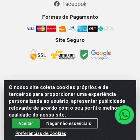
Facebook
Formas de Pagamento
Site Seguro
GKSEG EPI Maquinas e Equipamentos LTDA - Av. Getulio
O nosso site coleta cookies próprios e de
Vargas, 2066 Centro, Imperatriz/MA - CEP 65.903-280 -
terceiros para proporcionar uma experiência
CNPJ 11.191.946/0001-07 - Horários: Segunda-Sexta
personalizada ao usuário, apresentar publicidade
08as18hs, Sábados 08as12hs
relevante de acordo com o seu perfil e melhorar a
qualidade do nosso site.
Aceitar
Negar não essenciais
Preferências de Cookies