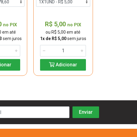
0
R$ 5,00
R$ 9,50
no PIX
no PIX
n
0 em até
ou R$ 5,00 em até
ou R$ 9,50 e
3
sem juros
1x de R$ 5,00
sem juros
1x de R$ 9,50
se
ionar
Adicionar
Adicio