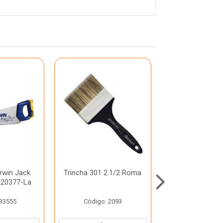
Irwin Jack
Trincha 301 2.1/2 Roma
Trincha 4 C
20377-La
 33555
Código: 2093
Código: 3