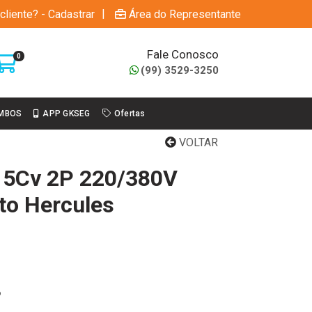
|
cliente? - Cadastrar
Área do Representante
Fale Conosco
0
(99) 3529-3250
MBOS
APP GKSEG
Ofertas
VOLTAR
o 5Cv 2P 220/380V
to Hercules
6