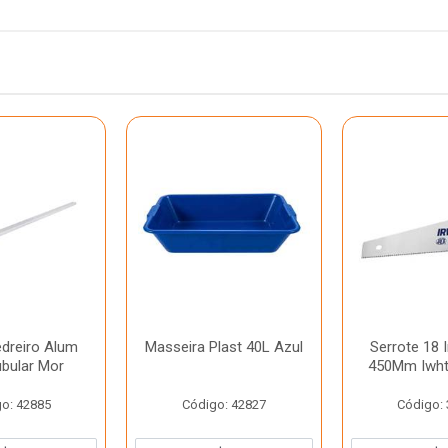
dreiro Alum
Masseira Plast 40L Azul
Serrote 18 
ubular Mor
450Mm Iwht
o: 42885
Código: 42827
Código: