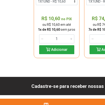
9,50
R$ 10,60
R$ 74
no PIX
no PIX
$ 9,50 em até
ou R$ 10,60 em até
ou R$ 7
$ 9,50
sem juros
1x de R$ 10,60
sem juros
7x de R$ 1
Adicionar
Adicionar
Ad
Cadastre-se para receber nossas 