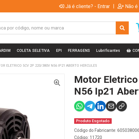
|
Já é cliente? - Entrar
Não é 
ARDIM
COLETA SELETIVA
EPI
FERRAGENS
Lubrificantes
CO
OR ELETRICO 5CV 2P 220/380V N56 IP21 ABERTO HERCULES
Motor Eletric
N56 Ip21 Aber
Produto Esgotado
Código do Fabricante: 60503800
Código: 11720