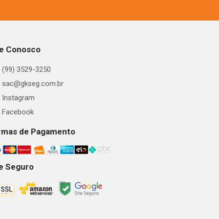
le Conosco
(99) 3529-3250
sac@gkseg.com.br
Instagram
Facebook
rmas de Pagamento
te Seguro