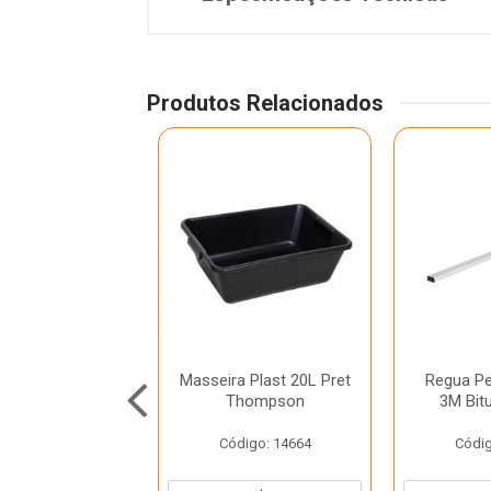
Produtos Relacionados
cha 4 Condor
Masseira Plast 20L Pret
Regua Pe
Thompson
3M Bit
ódigo: 370
Código: 14664
Códig