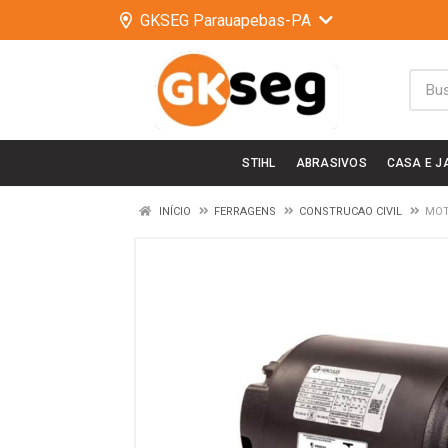
GKSEG Parauapebas-PA
STIHL
ABRASIVOS
CASA E J
INÍCIO
FERRAGENS
CONSTRUCAO CIVIL
MOT