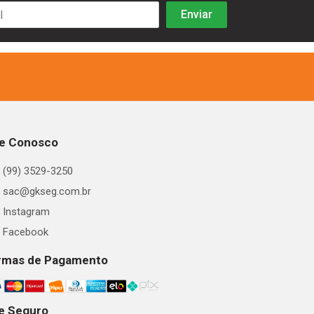
le Conosco
(99) 3529-3250
sac@gkseg.com.br
Instagram
Facebook
rmas de Pagamento
te Seguro