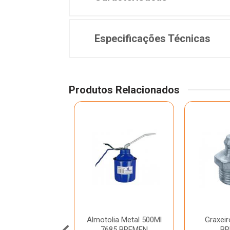
Especificações Técnicas
Produtos Relacionados
mba Manual
Almotolia Metal 500Ml
Graxeir
nca Graxa 16Kg
7685 BREMEN
BR