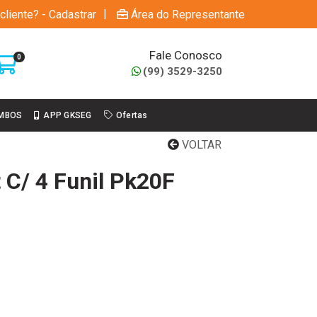
|
cliente? - Cadastrar
Área do Representante
Fale Conosco
0
(99) 3529-3250
MBOS
APP GKSEG
Ofertas
VOLTAR
 C/ 4 Funil Pk20F