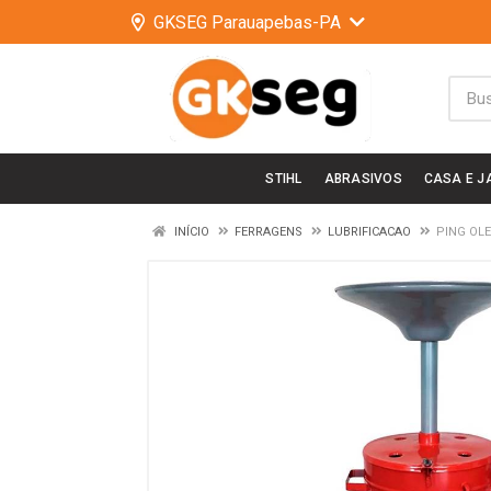
GKSEG Parauapebas-PA
STIHL
ABRASIVOS
CASA E J
INÍCIO
FERRAGENS
LUBRIFICACAO
PING OLE