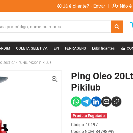
|
Já é cliente? - Entrar
Não é 
ARDIM
COLETA SELETIVA
EPI
FERRAGENS
Lubrificantes
CO
O 20LT C/ 4 FUNIL PK20F PIKILUB
Ping Oleo 20Lt
Pikilub
Produto Esgotado
Código: 10197
Código NCM: 84798999