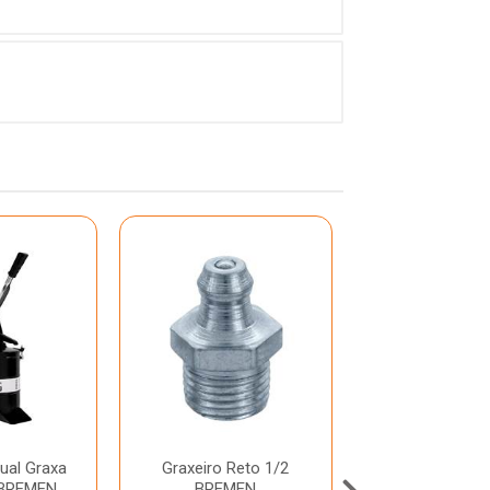
al Graxa
Graxeiro Reto 1/2
Bomba Man
 BREMEN
BREMEN
Alavanca Grax