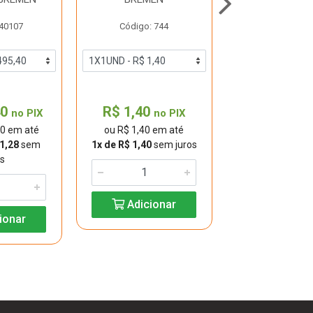
9390 BRE
 40107
Código: 744
Código: 40
40
R$ 1,40
R$ 293,80
no PIX
no PIX
40 em até
ou R$ 1,40 em até
ou R$ 293,80 
1,28
sem
1x de R$ 1,40
sem juros
12x de R$ 24,
os
juros
Adicionar
ionar
Adicio