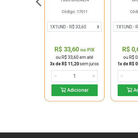
90 BREMEN
Código: 17011
Códi
digo: 40094
93,80
R$ 33,60
R$ 0
no PIX
no PIX
 293,80 em até
ou R$ 33,60 em até
ou R$ 0
e R$ 24,48
sem
3x de R$ 11,20
sem juros
1x de R$ 0
juros
Adicionar
Ad
Adicionar