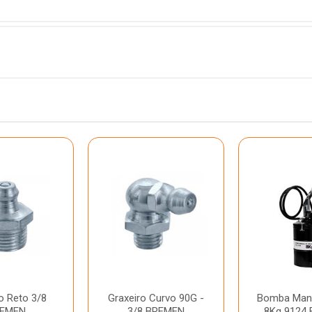
o Reto 3/8
Graxeiro Curvo 90G -
Bomba Manu
EMEN
3/8 BREMEN
8Kg 9124