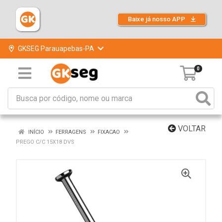
Baixe já nosso APP
GKSEG Parauapebas-PA
0
VOLTAR
INÍCIO
FERRAGENS
FIXACAO
PREGO C/C 15X18 DVS