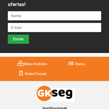
ofertas!
Meus Pedidos
Títulos
Notas Fiscais
Institucional