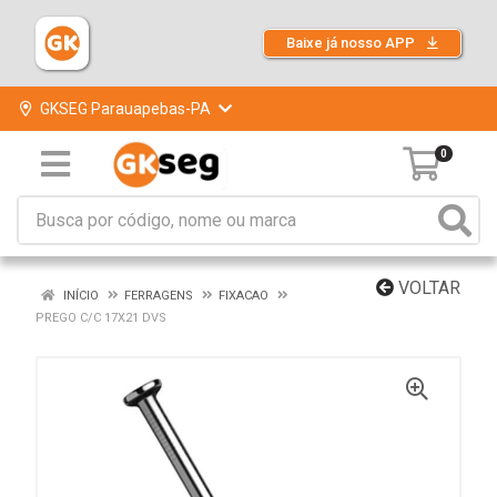
Baixe já nosso APP
GKSEG Parauapebas-PA
0
VOLTAR
INÍCIO
FERRAGENS
FIXACAO
PREGO C/C 17X21 DVS