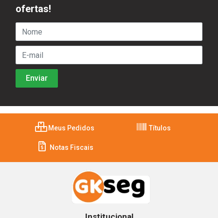
ofertas!
Meus Pedidos
Títulos
Notas Fiscais
Institucional