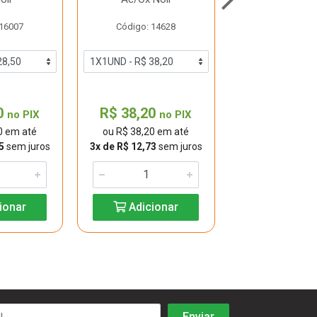
 16007
Código: 14628
Código: 18
0
R$ 38,20
R$ 29,90
no PIX
no PIX
0 em até
ou R$ 38,20 em até
ou R$ 29,90 
5
sem juros
3x de R$ 12,73
sem juros
2x de R$ 14,95
s
ionar
Adicionar
Adicio