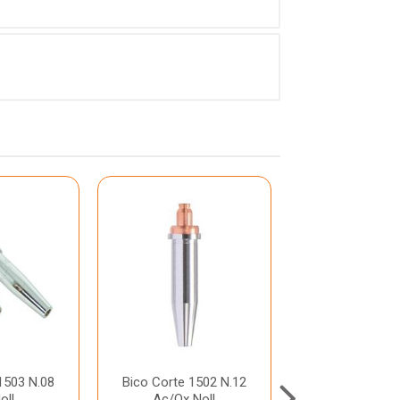
1503 N.08
Bico Corte 1502 N.12
Bico Corte 15
oll
Ac/Ox Noll
Ac/Ox No