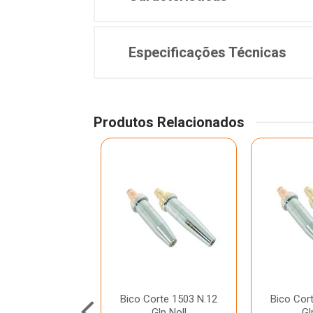
Especificações Técnicas
Produtos Relacionados
orte 1502 N.08
Bico Corte 1503 N.12
Bico Cor
c/Ox Noll
Glp Noll
Gl