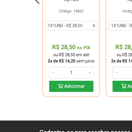
digo: 18970
Código: 14622
Códig
29,90
R$ 28,50
R$ 28
no PIX
no PIX
 29,90 em até
ou R$ 28,50 em até
ou R$ 2
$ 14,95
sem juros
2x de R$ 14,25
sem juros
2x de R$ 1
Adicionar
Adicionar
Ad