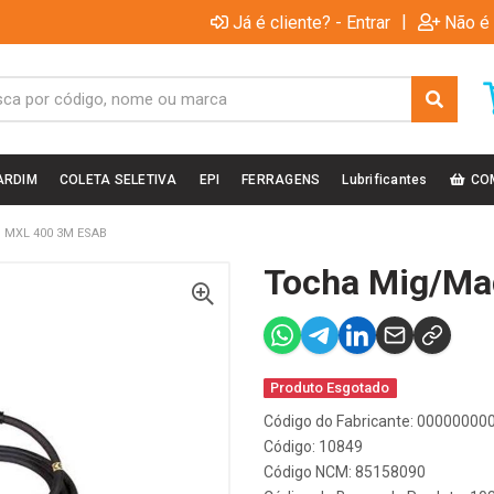
|
Já é cliente? - Entrar
Não é 
ARDIM
COLETA SELETIVA
EPI
FERRAGENS
Lubrificantes
CO
 MXL 400 3M ESAB
Tocha Mig/Ma
Produto Esgotado
Código do Fabricante: 0000000
Código: 10849
Código NCM: 85158090