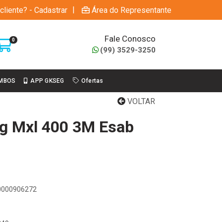
|
cliente? - Cadastrar
Área do Representante
Fale Conosco
0
(99) 3529-3250
MBOS
APP GKSEG
Ofertas
VOLTAR
g Mxl 400 3M Esab
00000906272