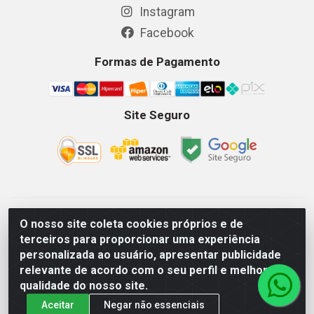
Instagram
Facebook
Formas de Pagamento
Site Seguro
GKSEG EPI Maquinas e Equipamentos LTDA - Av. Getulio
O nosso site coleta cookies próprios e de
Vargas, 2066 Centro, Imperatriz/MA - CEP 65.903-280 - CNPJ
terceiros para proporcionar uma experiência
11.191.946/0001-07 - Horários: Segunda-Sexta 08as18hs,
personalizada ao usuário, apresentar publicidade
Sábados 08as12hs
relevante de acordo com o seu perfil e melhorar a
qualidade do nosso site.
Aceitar
Negar não essenciais