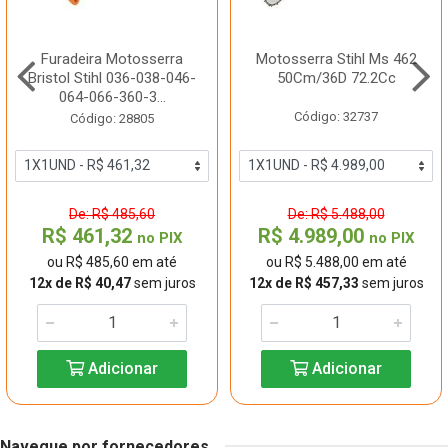
Furadeira Motosserra
Motosserra Stihl Ms 462
Bristol Stihl 036-038-046-
50Cm/36D 72.2Cc
064-066-360-3...
Código: 32737
Código: 28805
De: R$ 485,60
De: R$ 5.488,00
R$ 461,32
R$ 4.989,00
no PIX
no PIX
ou R$ 485,60 em até
ou R$ 5.488,00 em até
12x de R$ 40,47
sem juros
12x de R$ 457,33
sem juros
Adicionar
Adicionar
Navegue por fornecedores