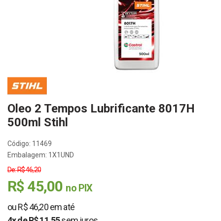
Oleo 2 Tempos Lubrificante 8017H
500ml Stihl
Código: 11469
Embalagem: 1X1UND
De: R$ 46,20
R$ 45,00
no PIX
ou R$ 46,20 em até
4x de R$ 11,55
sem juros