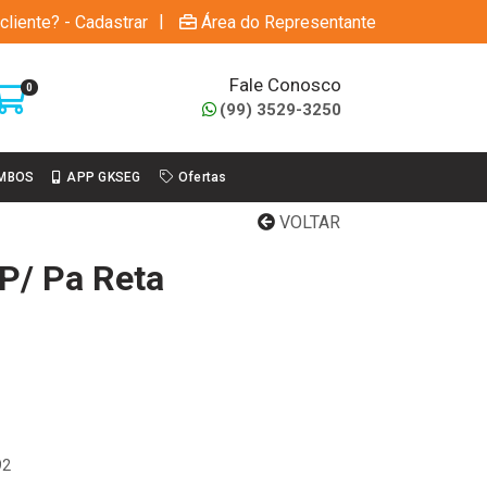
|
cliente? - Cadastrar
Área do Representante
Fale Conosco
0
(99) 3529-3250
MBOS
APP GKSEG
Ofertas
VOLTAR
P/ Pa Reta
92