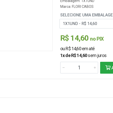
Embalagem: 1X1UND
Marca:
FLORI CABOS
SELECIONE UMA EMBALAG
R$ 14,60
no PIX
ou R$ 14,60 em até
1x de R$ 14,60
sem juros
A