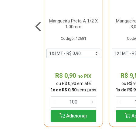
 Larga C/ Cabo
Mangueira Preta A 1/2 X
Mangueira
Cm 77214704
1,00mm
3,
digo: 16716
Código: 12681
Códi
66,60
R$ 0,90
R$ 9
no PIX
no PIX
 66,60 em até
ou R$ 0,90 em até
ou R$ 9
$ 11,10
sem juros
1x de R$ 0,90
sem juros
1x de R$ 9
Adicionar
Adicionar
Ad