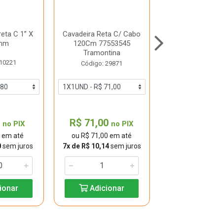
eta C 1” X
Cavadeira Reta C/ Cabo
Enxada Larga 
mm
120Cm 77553545
130Cm 7721
Tramontina
 10221
Código: 16
Código: 29871
0
R$ 71,00
R$ 66,60
no PIX
no PIX
0 em até
ou R$ 71,00 em até
ou R$ 66,60 
0
sem juros
7x de R$ 10,14
sem juros
6x de R$ 11,10
s
ionar
Adicionar
Adicio