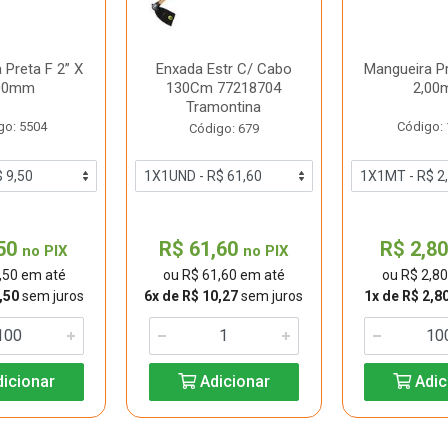
 Preta F 2” X
Enxada Estr C/ Cabo
Mangueira Pr
00mm
130Cm 77218704
2,00
Tramontina
go: 5504
Código:
Código: 679
,50
R$ 61,60
R$ 2,8
no PIX
no PIX
,50 em até
ou R$ 61,60 em até
ou R$ 2,8
,50
sem juros
6x de R$ 10,27
sem juros
1x de R$ 2,8
icionar
Adicionar
Adic