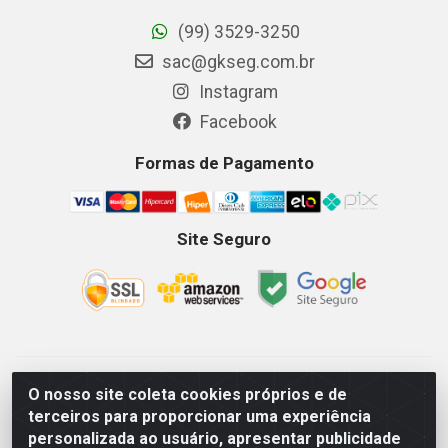
(99) 3529-3250
sac@gkseg.com.br
Instagram
Facebook
Formas de Pagamento
Site Seguro
GKSEG EPI Maquinas e Equipamentos LTDA - Av. Getulio
O nosso site coleta cookies próprios e de
Vargas, 2066 Centro, Imperatriz/MA - CEP 65.903-280 - CNPJ
terceiros para proporcionar uma experiência
11.191.946/0001-07 - Horários: Segunda-Sexta 08as18hs,
personalizada ao usuário, apresentar publicidade