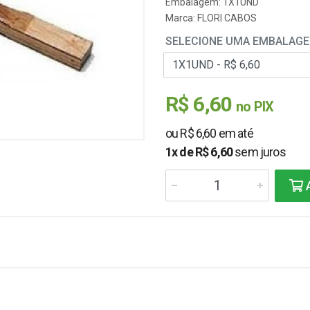
Embalagem: 1X1UND
Marca:
FLORI CABOS
SELECIONE UMA EMBALAG
R$ 6,60
no PIX
ou R$ 6,60 em até
1x de R$ 6,60
sem juros
A