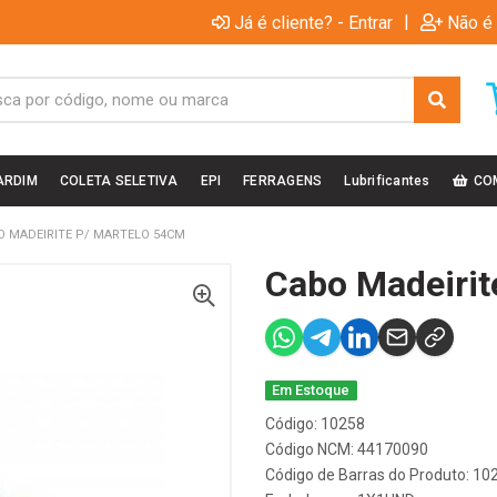
|
Já é cliente? - Entrar
Não é 
ARDIM
COLETA SELETIVA
EPI
FERRAGENS
Lubrificantes
CO
O MADEIRITE P/ MARTELO 54CM
Cabo Madeirit
Em Estoque
Código: 10258
Código NCM: 44170090
Código de Barras do Produto: 10