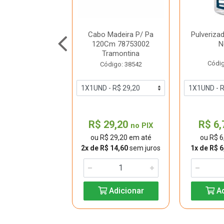
ra Grama Arame
Cabo Madeira P/ Pa
Pulveriza
77831821 Tram
120Cm 78753002
N
Tramontina
digo: 30740
Códig
Código: 38542
37,00
R$ 29,20
R$ 6
no PIX
no PIX
 37,00 em até
ou R$ 29,20 em até
ou R$ 6
$ 12,33
sem juros
2x de R$ 14,60
sem juros
1x de R$ 6
Adicionar
Adicionar
Ad