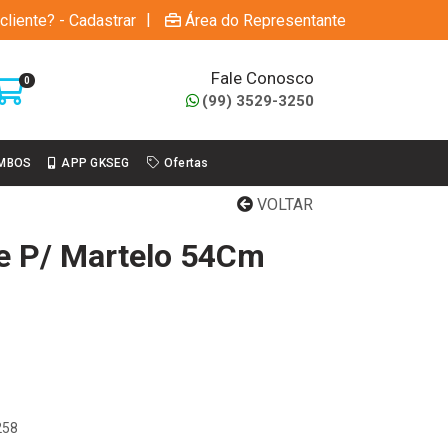
|
cliente? - Cadastrar
Área do Representante
Fale Conosco
0
(99) 3529-3250
MBOS
APP GKSEG
Ofertas
VOLTAR
e P/ Martelo 54Cm
258