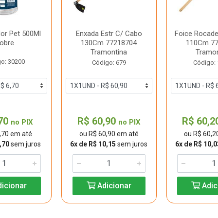
dor Pet 500Ml
Enxada Estr C/ Cabo
Foice Rocade
obre
130Cm 77218704
110Cm 77
Tramontina
Tramon
o: 30200
Código: 679
Código:
,70
R$ 60,90
R$ 60,2
no PIX
no PIX
,70 em até
ou R$ 60,90 em até
ou R$ 60,2
,70
sem juros
6x de R$ 10,15
sem juros
6x de R$ 10,0
icionar
Adicionar
Adic