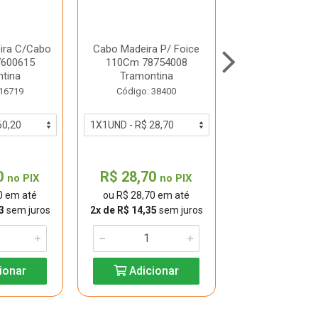
ira C/Cabo
Cabo Madeira P/ Foice
Vassoura Gram
600615
110Cm 78754008
C/Cab 778318
tina
Tramontina
Código: 30
 16719
Código: 38400
0
R$ 28,70
R$ 37,00
no PIX
no PIX
0 em até
ou R$ 28,70 em até
ou R$ 37,00 
3
sem juros
2x de R$ 14,35
sem juros
3x de R$ 12,33
s
ionar
Adicionar
Adicio