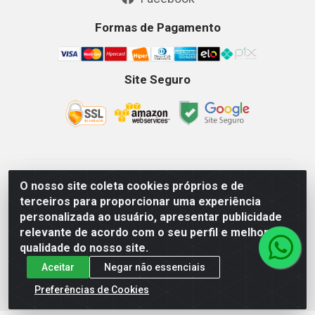
Formas de Pagamento
Site Seguro
GKSEG EPI Maquinas e Equipamentos LTDA - Av. Getulio
O nosso site coleta cookies próprios e de
Vargas, 2066 Centro, Imperatriz/MA - CEP 65.903-280 -
terceiros para proporcionar uma experiência
CNPJ 11.191.946/0001-07 - Horários: Segunda-Sexta
personalizada ao usuário, apresentar publicidade
08as18hs, Sábados 08as12hs
relevante de acordo com o seu perfil e melhorar a
qualidade do nosso site.
Aceitar
Negar não essenciais
Preferências de Cookies