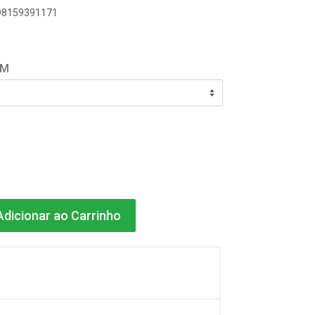
798159391171
EM
dicionar ao Carrinho