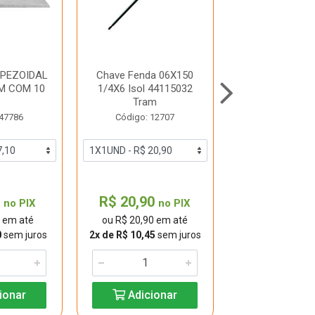
PEZOIDAL
Chave Fenda 06X150
Soquete Sext
M COM 10
1/4X6 Isol 44115032
Tramontina 1
C
Tram
4483113
 47786
Código: 12707
Código: 33
0
R$ 20,90
R$ 26,20
no PIX
no PIX
0 em até
ou R$ 20,90 em até
ou R$ 26,20 
0
sem juros
2x de R$ 10,45
sem juros
2x de R$ 13,10
s
ionar
Adicionar
Adicio