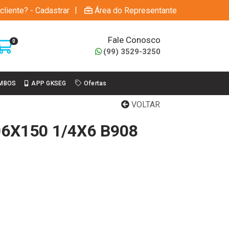
|
cliente? - Cadastrar
Área do Representante
Fale Conosco
0
(99) 3529-3250
MBOS
APP GKSEG
Ofertas
VOLTAR
06X150 1/4X6 B908