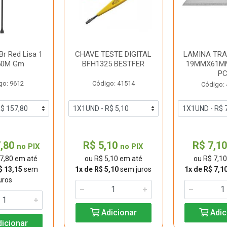
Br Red Lisa 1
CHAVE TESTE DIGITAL
LAMINA TRA
,50M Gm
BFH1325 BESTFER
19MMX61M
P
go: 9612
Código: 41514
Código:
7,80
R$ 5,10
R$ 7,1
no PIX
no PIX
7,80 em até
ou R$ 5,10 em até
ou R$ 7,1
$ 13,15
sem
1x de R$ 5,10
sem juros
1x de R$ 7,1
uros
Adicionar
Adic
icionar