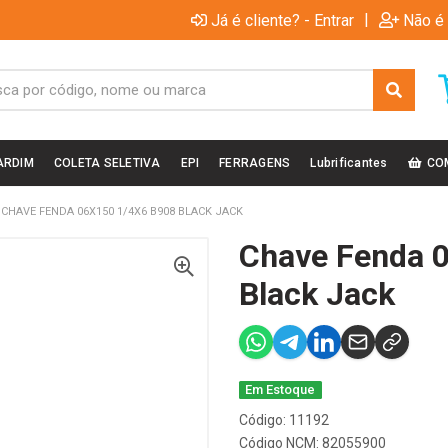
|
Já é cliente? - Entrar
Não é 
ARDIM
COLETA SELETIVA
EPI
FERRAGENS
Lubrificantes
CO
CHAVE FENDA 06X150 1/4X6 B908 BLACK JACK
Chave Fenda 
Black Jack
Em Estoque
Código: 11192
Código NCM: 82055900