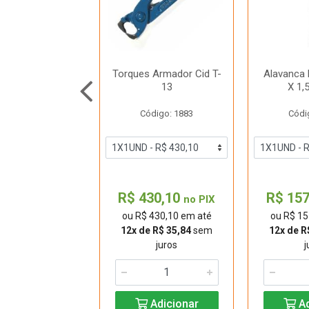
te Sextavado
Torques Armador Cid T-
Alavanca 
tina 1/2-30MM
13
X 1
44831130
Código: 1883
Códi
digo: 33189
26,20
R$ 430,10
R$ 15
no PIX
no PIX
 26,20 em até
ou R$ 430,10 em até
ou R$ 15
$ 13,10
sem juros
12x de R$ 35,84
sem
12x de R
juros
j
Adicionar
Adicionar
Ad